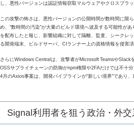
し、悪性バージョンは認証情報窃取マルウェアやクロスプラッ
この攻撃の怖さは、悪性バージョンの公開時間が数時間に限ら
め、“数時間の汚染”が大量のビルド環境へ波及する可能性があります。ITP
を配布したと報じ、影響組織に対して隔離、監査、シークレットロ
る開発端末、ビルドサーバ、CIランナー上の資格情報を侵害
さらにWindows Centralは、攻撃者がMicrosoft T
OSSサプライチェーンの防御がnpm権限や2FAだけでは不
4月のAxios事案は、開発パイプラインが“新しい境界”であ
Signal利用者を狙う政治・外