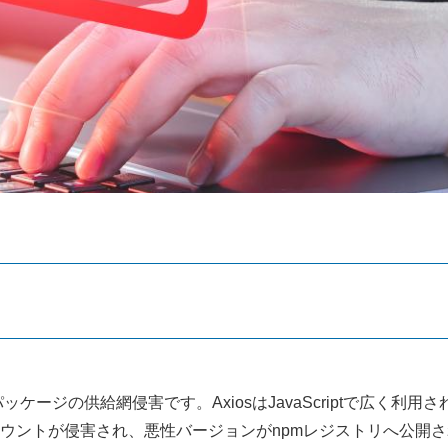
パッケージの供給網侵害です。AxiosはJavaScriptで広く
トが侵害され、悪性バージョンがnpmレジストリへ公開されてい