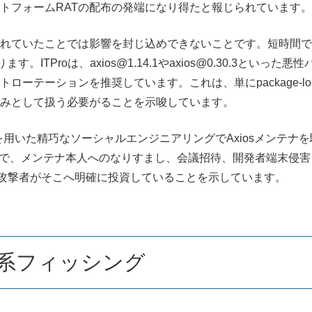
トフォームRATの配布の発端になり得たと報じられています
れていたことでは影響を封じ込めできないことです。短時間でも
roは、axios@1.14.1やaxios@0.30.3といった悪性バ
ーテーションを推奨しています。これは、単にpackage-l
済みとして扱う必要がることを示唆しています。
eamsやSlackを用いた精巧なソーシャルエンジニアリングでAxio
十分で、メンテナ本人へのなりすまし、会議招待、開発者端末侵
り、攻撃者がそこへ明確に投資していることを示しています。
交系フィッシング