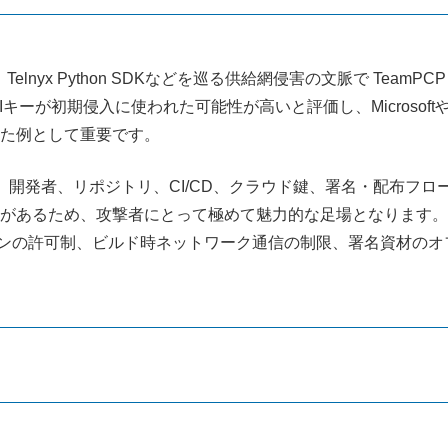
teLLM、Telnyx Python SDKなどを巡る供給網侵害の文脈で 
Iキーが初期侵入に使われた可能性が高いと評価し、Microsoft
した例として重要です。
く、開発者、リポジトリ、CI/CD、クラウド鍵、署名・配布フ
があるため、攻撃者にとって極めて魅力的な足場となります。4
ションの許可制、ビルド時ネットワーク通信の制限、署名資材の