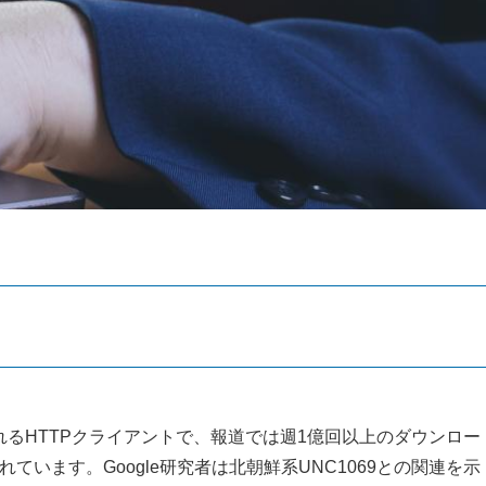
利用されるHTTPクライアントで、報道では週1億回以上のダウンロー
ます。Google研究者は北朝鮮系UNC1069との関連を示