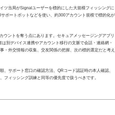
ドイツ当局がSignalユーザーを標的にした大規模フィッシングに
lサポートボットなどを使い、約300アカウント規模で標的化が
アカウントを奪う点にあります。セキュアメッセージングアプリ
者は別デバイス連携やアカウント移行の文脈で会話・連絡網・
事・外交情報の収集、交友関係の把握、次の標的選定だと考え
順、サポート窓口の確認方法、QRコード認証時の本人確認、
、フィッシング訓練と同等の優先度で扱うべきです。