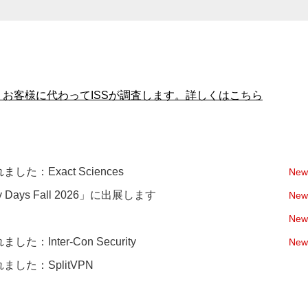
：Exact Sciences
New
y Days Fall 2026」に出展します
New
New
nter-Con Security
New
した：SplitVPN