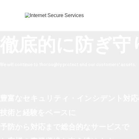
徹底的に防ぎ
守
We will continue to thoroughly protect
and our customers' assets.
豊富なセキュリティ・インシデント対応
技術と経験をベースに
予防から対応まで総合的なサービスで