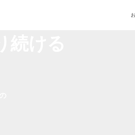
り続ける
の